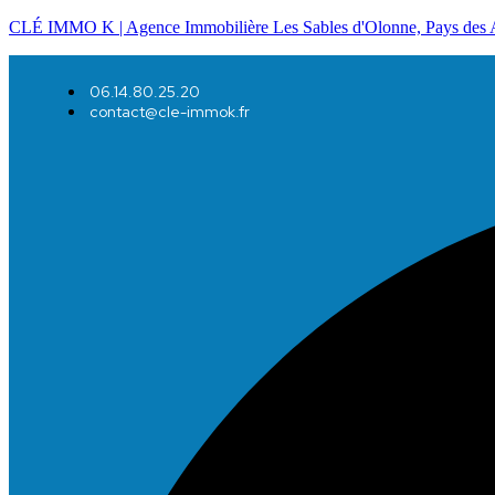
CLÉ IMMO K | Agence Immobilière Les Sables d'Olonne, Pays des 
06.14.80.25.20
contact@cle-immok.fr