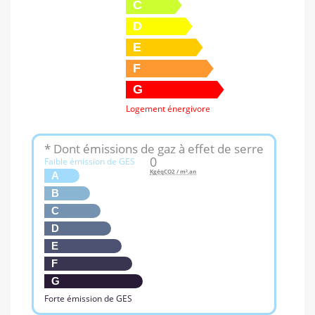
C
D
E
F
G
Logement énergivore
* Dont émissions de gaz à effet de serre
0
Faible émission de GES
KgéqCO2 / m².an
A
B
C
D
E
F
G
Forte émission de GES