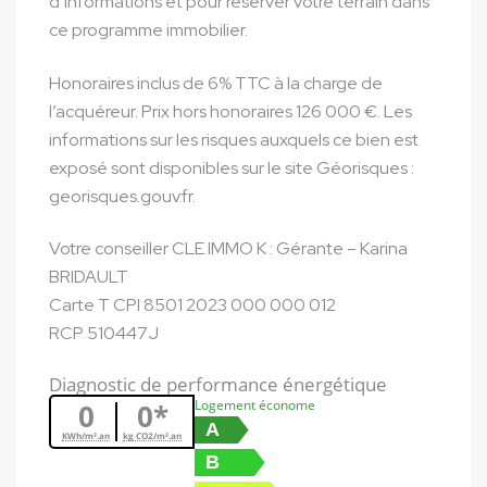
d’informations et pour réserver votre terrain dans
ce programme immobilier.
Honoraires inclus de 6% TTC à la charge de
l’acquéreur. Prix hors honoraires 126 000 €. Les
informations sur les risques auxquels ce bien est
exposé sont disponibles sur le site Géorisques :
georisques.gouv.fr.
Votre conseiller CLE IMMO K : Gérante – Karina
BRIDAULT
Carte T CPI 8501 2023 000 000 012
RCP 510447J
Diagnostic de performance énergétique
Logement économe
0
0*
A
KWh/m².an
kg CO2/m².an
B