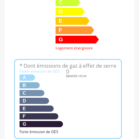
C
D
E
F
G
Logement énergivore
* Dont émissions de gaz à effet de serre
0
Faible émission de GES
KgéqCO2 / m².an
A
B
C
D
E
F
G
Forte émission de GES