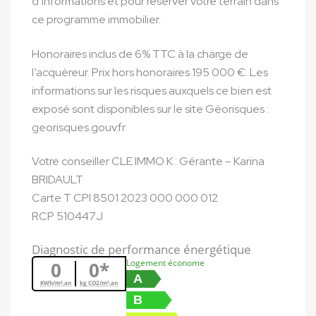
d’informations et pour réserver votre terrain dans
ce programme immobilier.
Honoraires inclus de 6% TTC à la charge de
l’acquéreur. Prix hors honoraires 195 000 €. Les
informations sur les risques auxquels ce bien est
exposé sont disponibles sur le site Géorisques :
georisques.gouv.fr.
Votre conseiller CLE IMMO K : Gérante – Karina
BRIDAULT
Carte T CPI 8501 2023 000 000 012
RCP 510447J
Diagnostic de performance énergétique
Logement économe
0
0*
A
KWh/m².an
kg CO2/m².an
B