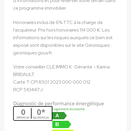
d’informations et pour réserver votre terrain dans
ce programme immobilier.
Honoraires inclus de 6% TTC à la charge de
l’acquéreur. Prix hors honoraires 114 000 €. Les
informations sur les risques auxquels ce bien est
exposé sont disponibles sur le site Géorisques :
georisques.gouv.fr.
Votre conseiller CLE IMMO K : Gérante – Karina
BRIDAULT
Carte T CPI 8501 2023 000 000 012
RCP 510447J
Diagnostic de performance énergétique
Logement économe
0
0*
A
KWh/m².an
kg CO2/m².an
B