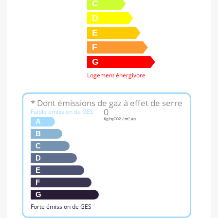
C
D
E
F
G
Logement énergivore
* Dont émissions de gaz à effet de serre
0
Faible émission de GES
KgéqCO2 / m².an
A
B
C
D
E
F
G
Forte émission de GES