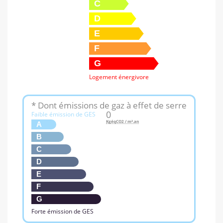
C
D
E
F
G
Logement énergivore
* Dont émissions de gaz à effet de serre
0
Faible émission de GES
KgéqCO2 / m².an
A
B
C
D
E
F
G
Forte émission de GES