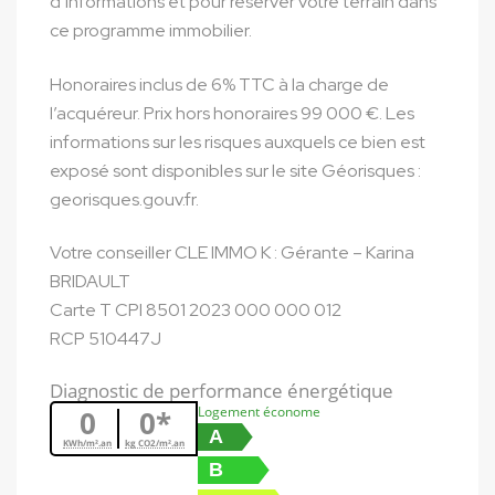
d’informations et pour réserver votre terrain dans
ce programme immobilier.
Honoraires inclus de 6% TTC à la charge de
l’acquéreur. Prix hors honoraires 99 000 €. Les
informations sur les risques auxquels ce bien est
exposé sont disponibles sur le site Géorisques :
georisques.gouv.fr.
Votre conseiller CLE IMMO K : Gérante – Karina
BRIDAULT
Carte T CPI 8501 2023 000 000 012
RCP 510447J
Diagnostic de performance énergétique
Logement économe
0
0*
A
KWh/m².an
kg CO2/m².an
B