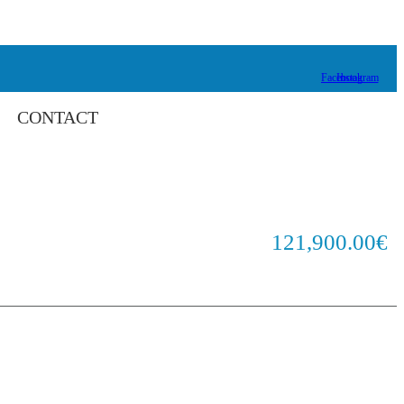
Facebook
Instagram
CONTACT
enay
121,900.00€
Imprimer
Ajouter aux Favoris