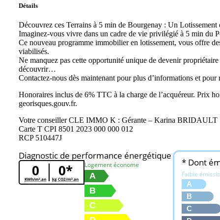
Détails
Découvrez ces Terrains à 5 min de Bourgenay : Un Lotissement
Imaginez-vous vivre dans un cadre de vie privilégié à 5 min du 
Ce nouveau programme immobilier en lotissement, vous offre des t
viabilisés.
Ne manquez pas cette opportunité unique de devenir propriétaire d’
découvrir…
Contactez-nous dès maintenant pour plus d’informations et pour 
Honoraires inclus de 6% TTC à la charge de l’acquéreur. Prix hors
georisques.gouv.fr.
Votre conseiller CLE IMMO K : Gérante – Karina BRIDAULT
Carte T CPI 8501 2023 000 000 012
RCP 510447J
Diagnostic de performance énergétique
* Dont émi
Logement économe
0
0*
Faible émissi
A
KWh/m².an
kg CO2/m².an
A
B
B
C
C