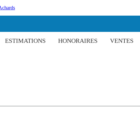
Achards
ESTIMATIONS
HONORAIRES
VENTES
bles à 5 min de Bourg