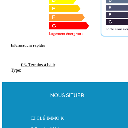
D
D
E
E
F
F
G
G
Forte émissio
Logement énergivore
Informations rapides
03- Terrains à bâtir
Type:
NOUS SITUER
EI CLÉ IMMO.K