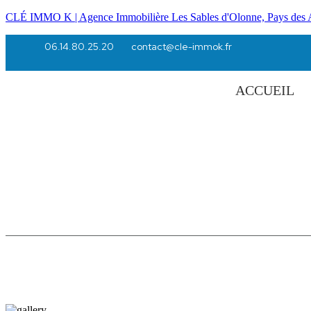
CLÉ IMMO K | Agence Immobilière Les Sables d'Olonne, Pays des 
06.14.80.25.20
contact@cle-immok.fr
ACCUEIL
Terrains constructi