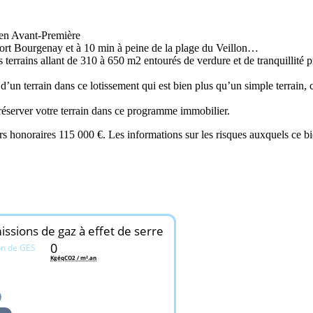
 en Avant-Première
Port Bourgenay et à 10 min à peine de la plage du Veillon…
errains allant de 310 à 650 m2 entourés de verdure et de tranquillité p
un terrain dans ce lotissement qui est bien plus qu’un simple terrain, c
réserver votre terrain dans ce programme immobilier.
 honoraires 115 000 €. Les informations sur les risques auxquels ce bie
ssions de gaz à effet de serre
0
on de GES
KgéqCO2 / m².an