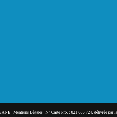
CEANE
|
Mentions Légales
|
N° Carte Pro. : 821 685 724, délivrée par 