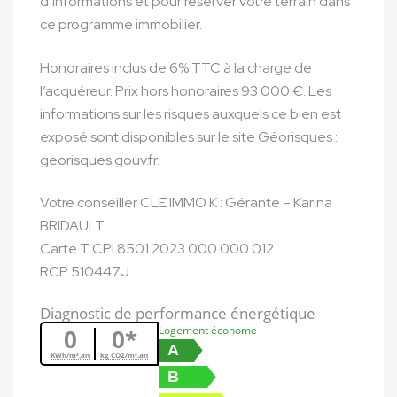
d’informations et pour réserver votre terrain dans
ce programme immobilier.
Honoraires inclus de 6% TTC à la charge de
l’acquéreur. Prix hors honoraires 93 000 €. Les
informations sur les risques auxquels ce bien est
exposé sont disponibles sur le site Géorisques :
georisques.gouv.fr.
Votre conseiller CLE IMMO K : Gérante – Karina
BRIDAULT
Carte T CPI 8501 2023 000 000 012
RCP 510447J
Diagnostic de performance énergétique
Logement économe
0
0*
A
KWh/m².an
kg CO2/m².an
B