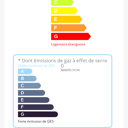
C
D
E
F
G
Logement énergivore
* Dont émissions de gaz à effet de serre
0
Faible émission de GES
KgéqCO2 / m².an
A
B
C
D
E
F
G
Forte émission de GES