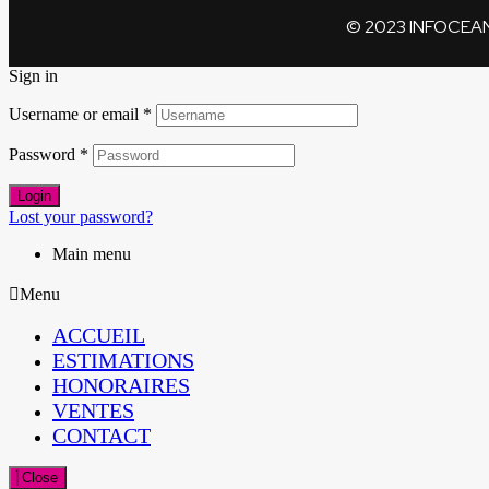
© 2023 INFOCEA
Sign in
Username or email
*
Password
*
Login
Lost your password?
Main menu
Menu
ACCUEIL
ESTIMATIONS
HONORAIRES
VENTES
CONTACT
Close