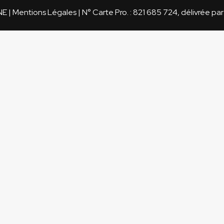
NE
|
Mentions Légales
|
N° Carte Pro. : 821 685 724, délivrée pa