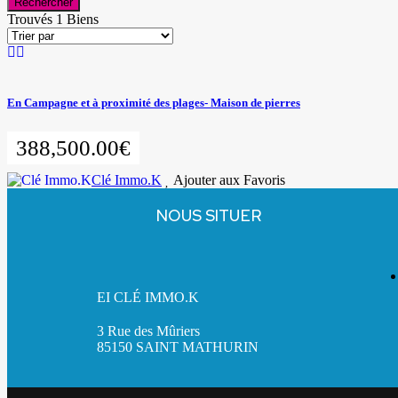
Rechercher
Trouvés 1 Biens
En Campagne et à proximité des plages- Maison de pierres
388,500.00€
Clé Immo.K
Ajouter aux Favoris
NOUS SITUER
EI CLÉ IMMO.K
3 Rue des Mûriers
85150 SAINT MATHURIN