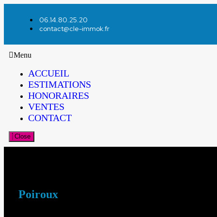
06.14.80.25.20
contact@cle-immok.fr
Menu
ACCUEIL
ESTIMATIONS
HONORAIRES
VENTES
CONTACT
Close
Poiroux