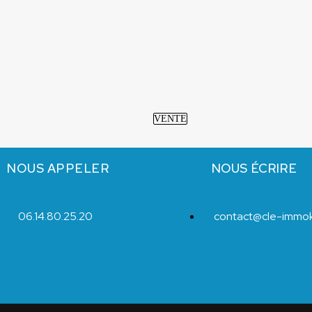
VENTE
NOUS APPELER
NOUS ÉCRIRE
06.14.80.25.20
contact@cle-immok